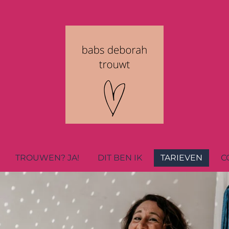
TROUWEN? JA!
DIT BEN IK
TARIEVEN
C