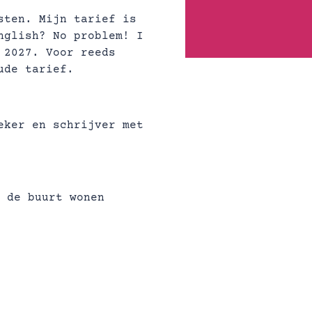
sten. Mijn tarief is
nglish? No problem! I
 2027. Voor reeds
ude tarief.
eker en schrijver met
 de buurt wonen